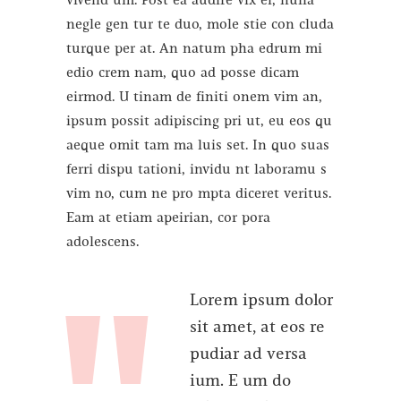
vivend um. Post ea audire vix ei, nulla
negle gen tur te duo, mole stie con cluda
turque per at. An natum pha edrum mi
edio crem nam, quo ad posse dicam
eirmod. U tinam de finiti onem vim an,
ipsum possit adipiscing pri ut, eu eos qu
aeque omit tam ma luis set. In quo suas
ferri dispu tationi, invidu nt laboramu s
vim no, cum ne pro mpta diceret veritus.
Eam at etiam apeirian, cor pora
adolescens.
Lorem ipsum dolor
sit amet, at eos re
pudiar ad versa
ium. E um do