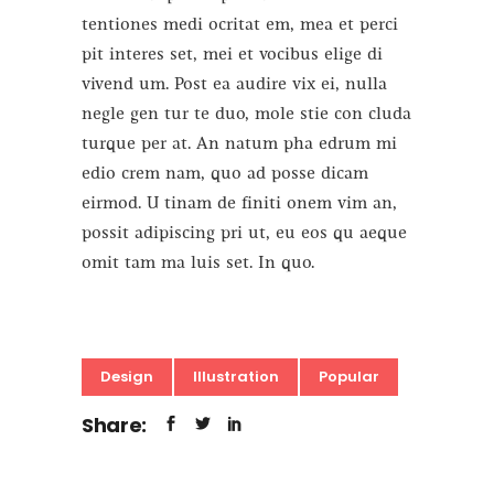
tentiones medi ocritat em, mea et perci
pit interes set, mei et vocibus elige di
vivend um. Post ea audire vix ei, nulla
negle gen tur te duo, mole stie con cluda
turque per at. An natum pha edrum mi
edio crem nam, quo ad posse dicam
eirmod. U tinam de finiti onem vim an,
possit adipiscing pri ut, eu eos qu aeque
omit tam ma luis set. In quo.
Design
Illustration
Popular
Share: