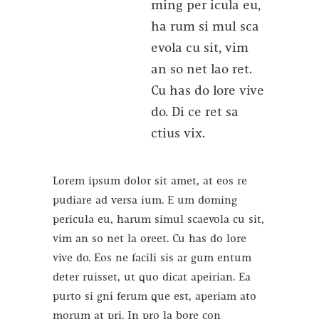
ming per icula eu,
ha rum si mul sca
evola cu sit, vim
an so net lao ret.
Cu has do lore vive
do. Di ce ret sa
ctius vix.
Lorem ipsum dolor sit amet, at eos re
pudiare ad versa ium. E um doming
pericula eu, harum simul scaevola cu sit,
vim an so net la oreet. Cu has do lore
vive do. Eos ne facili sis ar gum entum
deter ruisset, ut quo dicat apeirian. Ea
purto si gni ferum que est, aperiam ato
morum at pri. In pro la bore con