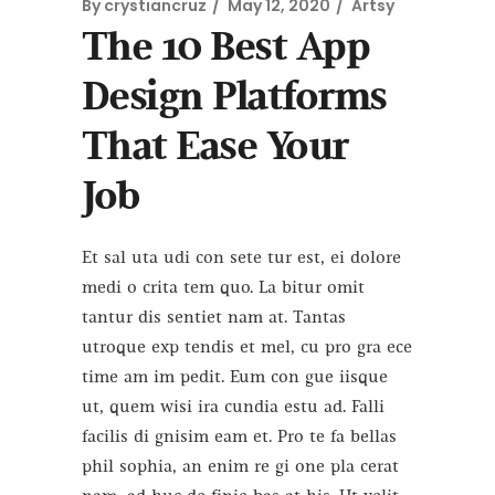
By
crystiancruz
May 12, 2020
Artsy
The 10 Best App
Design Platforms
That Ease Your
Job
Et sal uta udi con sete tur est, ei dolore
medi o crita tem quo. La bitur omit
tantur dis sentiet nam at. Tantas
utroque exp tendis et mel, cu pro gra ece
time am im pedit. Eum con gue iisque
ut, quem wisi ira cundia estu ad. Falli
facilis di gnisim eam et. Pro te fa bellas
phil sophia, an enim re gi one pla cerat