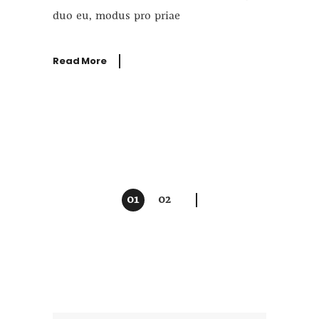
duo eu, modus pro priae
Read More
01
02
Posts
navigation