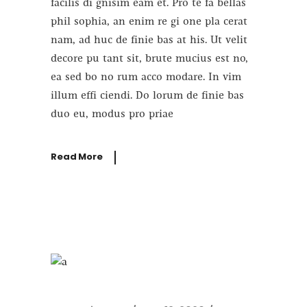
facilis di gnisim eam et. Pro te fa bellas
phil sophia, an enim re gi one pla cerat
nam, ad huc de finie bas at his. Ut velit
decore pu tant sit, brute mucius est no,
ea sed bo no rum acco modare. In vim
illum effi ciendi. Do lorum de finie bas
duo eu, modus pro priae
Read More