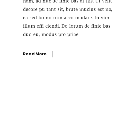
nam, ad huc de finie bas at his. Ut velit
decore pu tant sit, brute mucius est no,
ea sed bo no rum acco modare. In vim
illum effi ciendi. Do lorum de finie bas
duo eu, modus pro priae
Read More