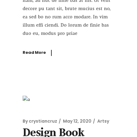
nam, ad huc de finie bas at his. Ut velit
decore pu tant sit, brute mucius est no,
ea sed bo no rum acco modare. In vim
illum effi ciendi. Do lorum de finie bas
duo eu, modus pro priae
Read More
By
crystiancruz
May 12, 2020
Artsy
Design Book