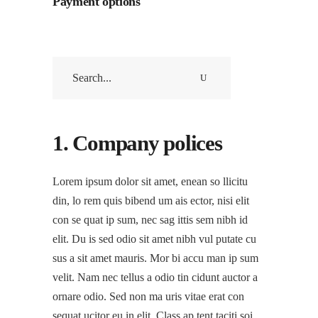
Payment options
1. Company polices
Lorem ipsum dolor sit amet, enean so llicitu
din, lo rem quis bibend um ais ector, nisi elit
con se quat ip sum, nec sag ittis sem nibh id
elit. Du is sed odio sit amet nibh vul putate cu
sus a sit amet mauris. Mor bi accu man ip sum
velit. Nam nec tellus a odio tin cidunt auctor a
ornare odio. Sed non ma uris vitae erat con
sequat ucitor eu in elit. Class ap tent taciti soi.